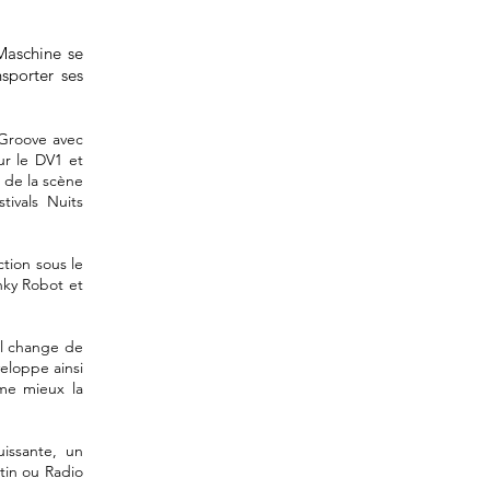
Maschine se
sporter ses
l Groove avec
ur le DV1 et
 de la scène
ivals Nuits
ction sous le
nky Robot et
il change de
veloppe ainsi
rme mieux la
issante, un
tin ou Radio