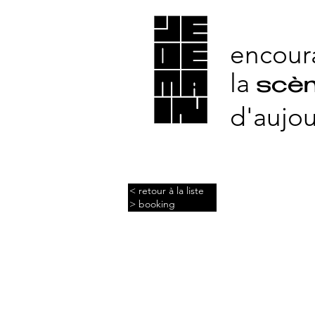
encour
la
scèn
d'aujou
< retour à la liste
> booking