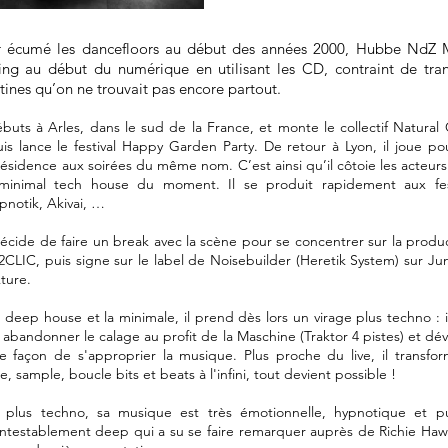
r écumé les dancefloors au début des années 2000, Hubbe NdZ 
ng au début du numérique en utilisant les CD, contraint de tran
tines qu’on ne trouvait pas encore partout.
débuts à Arles, dans le sud de la France, et monte le collectif Natura
is lance le festival Happy Garden Party. De retour à Lyon, il joue po
ésidence aux soirées du même nom. C’est ainsi qu’il côtoie les acteurs
minimal tech house du moment. Il se produit rapidement aux fest
pnotik, Akivai, …
décide de faire un break avec la scène pour se concentrer sur la produ
CLIC, puis signe sur le label de Noisebuilder (Heretik System) sur Ju
ture.
a deep house et la minimale, il prend dès lors un virage plus techno : 
abandonner le calage au profit de la Maschine (Traktor 4 pistes) et dé
e façon de s'approprier la musique. Plus proche du live, il transfo
re, sample, boucle bits et beats à l'infini, tout devient possible !
 plus techno, sa musique est très émotionnelle, hypnotique et pu
ontestablement deep qui a su se faire remarquer auprès de Richie Haw