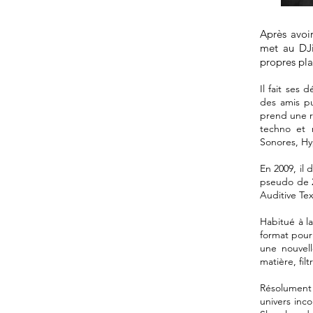
Après avoi
met au DJi
propres pla
Il fait ses 
des amis pu
prend une r
techno et 
Sonores, Hy
En 2009, il 
pseudo de 2
Auditive Tex
Habitué à l
format pour 
une nouvell
matière, filt
Résolument
univers inc