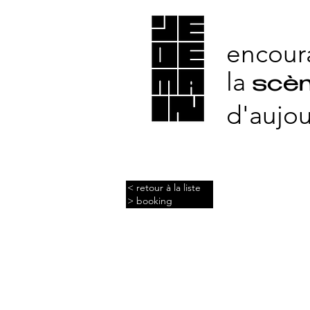
encour
la
scèn
d'aujou
< retour à la liste
> booking