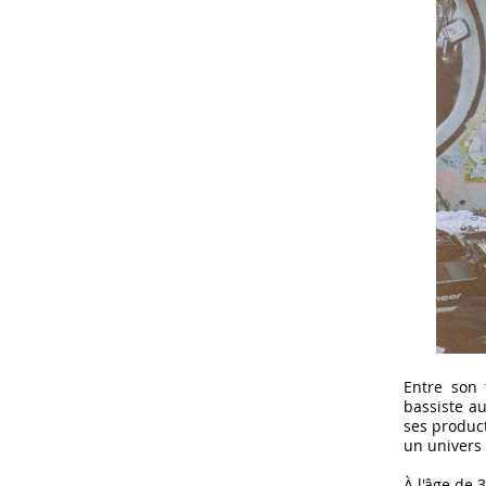
Entre son 
bassiste au
ses product
un univers 
À l'âge de 