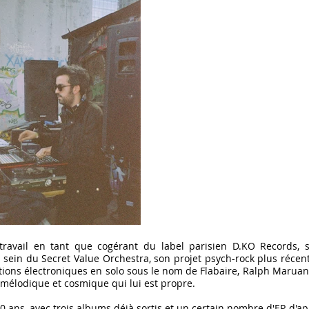
travail en tant que cogérant du label parisien D.KO Records, 
 sein du Secret Value Orchestra, son projet psych-rock plus récen
ions électroniques en solo sous le nom de Flabaire, Ralph Maruani
mélodique et cosmique qui lui est propre.
30 ans, avec trois albums déjà sortis et un certain nombre d'EP, d'ap