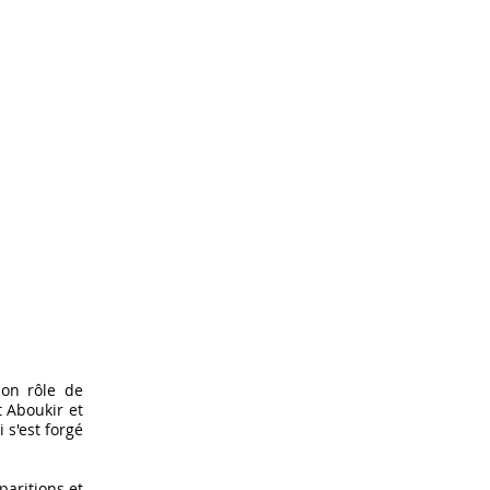
son rôle de
t Aboukir et
 s'est forgé
paritions et