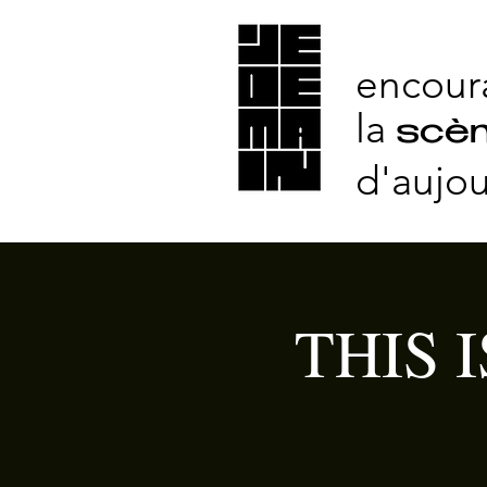
encour
la
scèn
d'aujou
THIS I