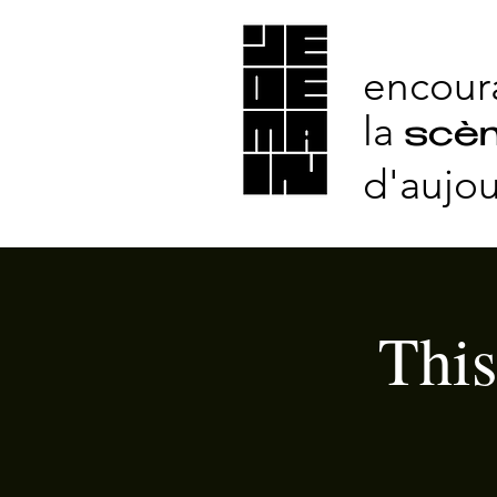
encour
la
scèn
d'aujou
This