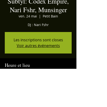
Subtyl: Codex Empire,
Nari Fshr, Munsinger
ven. 24 mai
  |  
Petit Bain
DJ : Nari Fshr
Les inscriptions sont closes
Voir autres événements
Heure et lieu
24 mai 2019, 23:00
Petit Bain, 7 Port de la Gare, 75013 Paris,
France