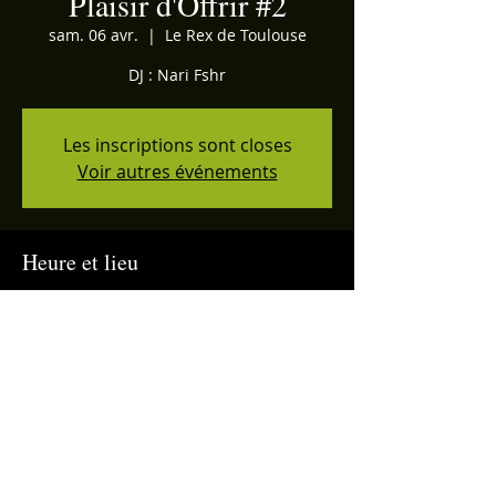
Plaisir d'Offrir #2
sam. 06 avr.
  |  
Le Rex de Toulouse
DJ : Nari Fshr
Les inscriptions sont closes
Voir autres événements
Heure et lieu
06 avr. 2019, 23:00
Le Rex de Toulouse, 15 Avenue Honoré
Serres, 31000 Toulouse, France
Partager cet événement