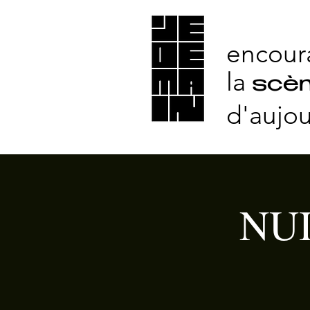
encour
la
scèn
d'aujou
NUI