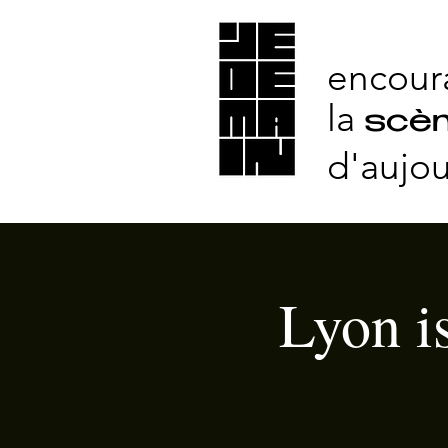
encour
la
scèn
d'aujou
Lyon i