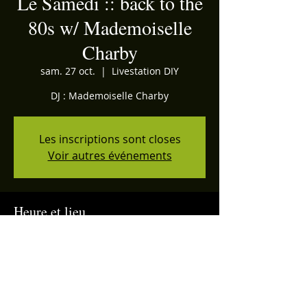
Le Samedi :: back to the
80s w/ Mademoiselle
Charby
sam. 27 oct.
  |  
Livestation DIY
DJ : Mademoiselle Charby
Les inscriptions sont closes
Voir autres événements
Heure et lieu
27 oct. 2018, 21:00
Livestation DIY, 14 Rue de Bonald, 69007
Lyon, France