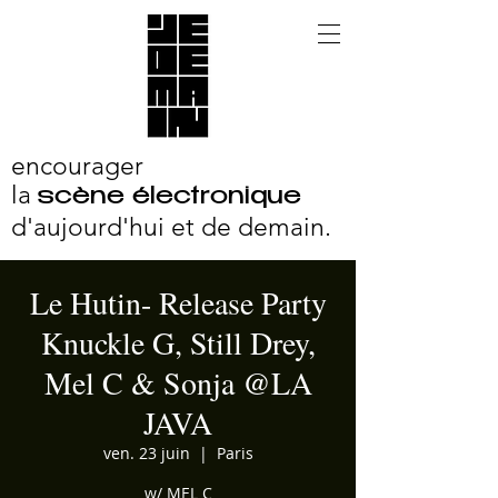
encourager
la
scène électronique
d'aujourd'hui et
de demain.
Le Hutin- Release Party
Knuckle G, Still Drey,
Mel C & Sonja @LA
JAVA
ven. 23 juin
  |  
Paris
w/ MEL C