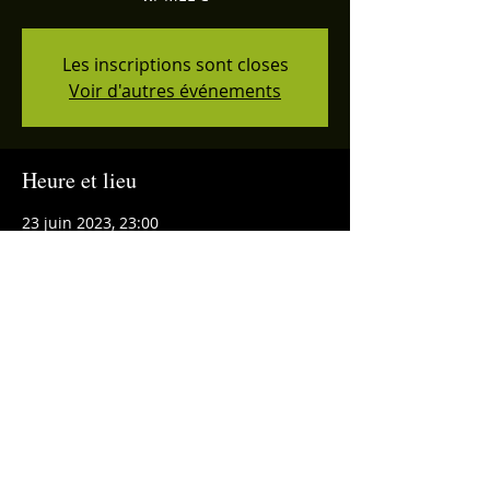
Les inscriptions sont closes
Voir d'autres événements
Heure et lieu
23 juin 2023, 23:00
Paris, 105 Rue du Faubourg du Temple,
75010 Paris, France
Partager cet événement