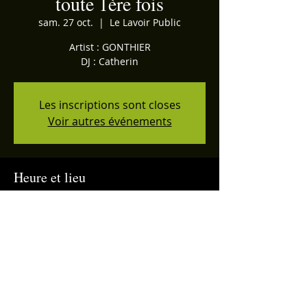
toute 1ère fois
sam. 27 oct.
  |  
Le Lavoir Public
Artist : GONTHIER
DJ : Catherin
Les inscriptions sont closes
Voir autres événements
Heure et lieu
27 oct. 2018, 20:00
Le Lavoir Public, au Lavoir Public, 4
impasse de Flesselles, 69001 Lyon, France
Partager cet événement