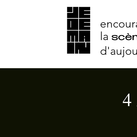
encour
la
scèn
d'aujou
4